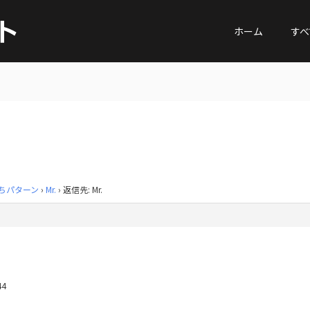
ホーム
すべ
ちパターン
›
Mr.
›
返信先: Mr.
44