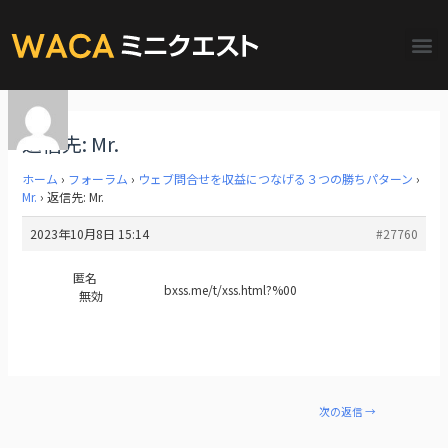
返信先: Mr.
ホーム
›
フォーラム
›
ウェブ問合せを収益につなげる３つの勝ちパターン
›
Mr.
›
返信先: Mr.
2023年10月8日 15:14
#27760
匿名
bxss.me/t/xss.html?%00
無効
次の返信
→