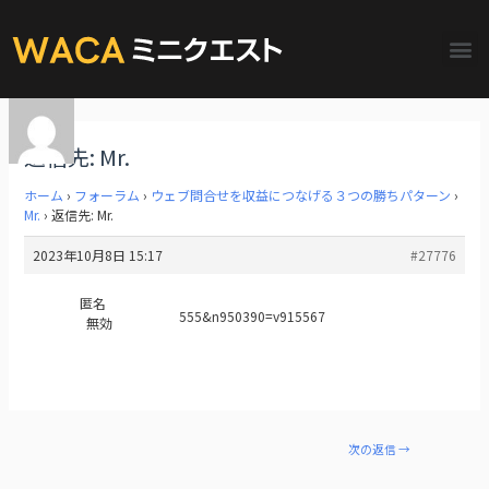
返信先: Mr.
ホーム
›
フォーラム
›
ウェブ問合せを収益につなげる３つの勝ちパターン
›
Mr.
›
返信先: Mr.
2023年10月8日 15:17
#27776
匿名
555&n950390=v915567
無効
次の返信
→