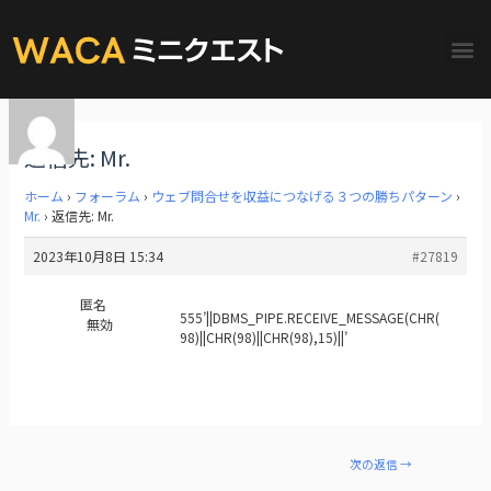
返信先: Mr.
ホーム
›
フォーラム
›
ウェブ問合せを収益につなげる３つの勝ちパターン
›
Mr.
›
返信先: Mr.
2023年10月8日 15:34
#27819
匿名
555’||DBMS_PIPE.RECEIVE_MESSAGE(CHR(
無効
98)||CHR(98)||CHR(98),15)||’
次の返信
→