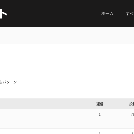
ホーム
すべ
ちパターン
返信
投
1
7
1
1