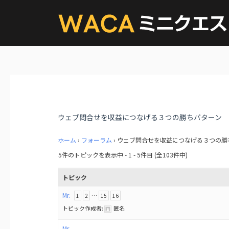
ウェブ問合せを収益につなげる３つの勝ちパターン
ホーム
›
フォーラム
›
ウェブ問合せを収益につなげる３つの勝
5件のトピックを表示中 - 1 - 5件目 (全103件中)
トピック
Mr.
…
1
2
15
16
トピック作成者:
匿名
Mr.