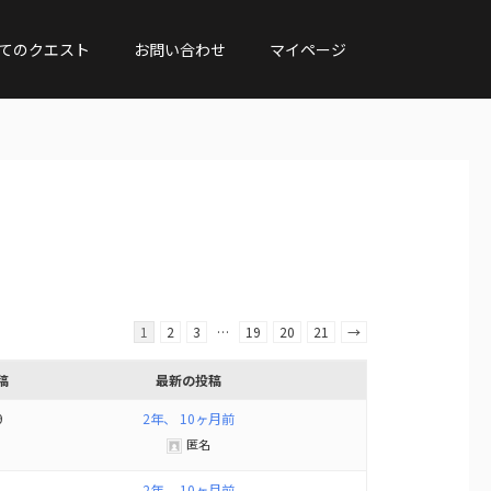
てのクエスト
お問い合わせ
マイページ
1
2
3
…
19
20
21
→
稿
最新の投稿
9
2年、 10ヶ月前
匿名
2年、 10ヶ月前